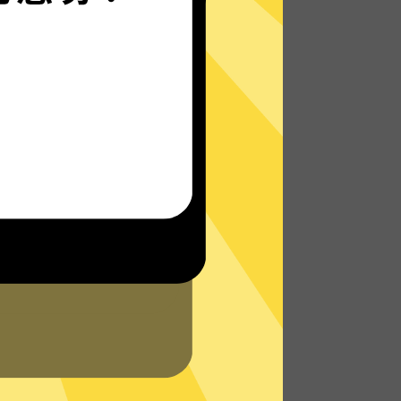
刀塔加速器的自研发通信协议，使您无论是
在路上还是沙发上，都能轻松快速地访问网
络，体验真正的极速网络。
了解更多刀塔加速器App特点