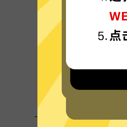
刀塔加速器的服务器使用更新一代的”闪连“
接技术，只为速度而生，可轻松支持4K流
体。
看看其他人对刀塔加速器的评价
一键连接，无需任何繁